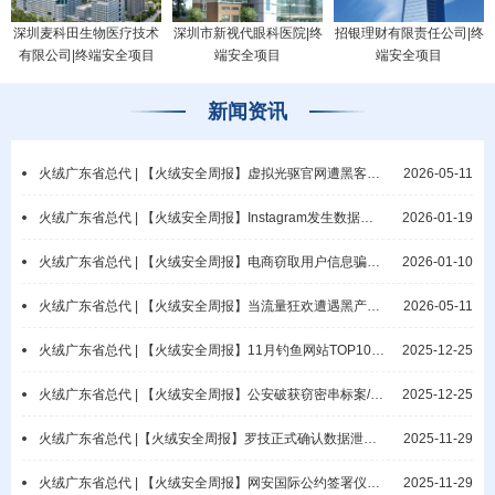
深圳麦科田生物医疗技术
深圳市新视代眼科医院|终
招银理财有限责任公司|终
有限公司|终端安全项目
端安全项目
端安全项目
新闻资讯
火绒广东省总代 | 【火绒安全周报】虚拟光驱官网遭黑客攻击/微软披露网络钓鱼活动
2026-05-11
火绒广东省总代 | 【火绒安全周报】Instagram发生数据泄露事件/教元集团疑遭勒索攻击
2026-01-19
火绒广东省总代 | 【火绒安全周报】电商窃取用户信息骗佣/漠视保密责任酿重大隐患
2026-01-10
火绒广东省总代 | 【火绒安全周报】当流量狂欢遭遇黑产攻击：AI Agent时代业务逻辑攻击与端侧防御范式重构
2026-05-11
火绒广东省总代 | 【火绒安全周报】11月钓鱼网站TOP10公布/网警破获抢票非法销售案
2025-12-25
火绒广东省总代 | 【火绒安全周报】公安破获窃密串标案/涉密电脑违规联网导致泄密
2025-12-25
火绒广东省总代 |【火绒安全周报】罗技正式确认数据泄露/普林斯顿大学数据库遭入侵
2025-11-29
火绒广东省总代 | 【火绒安全周报】网安国际公约签署仪式开幕/瑞典国家电网遭勒索
2025-11-29