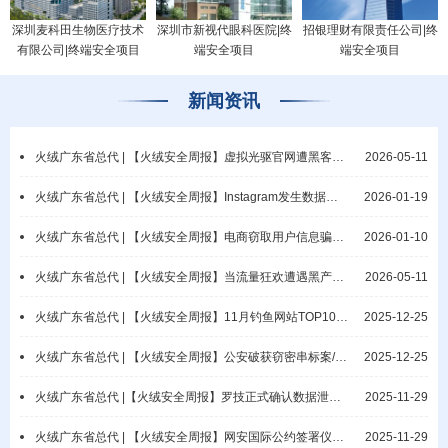
深圳麦科田生物医疗技术
深圳市新视代眼科医院|终
招银理财有限责任公司|终
有限公司|终端安全项目
端安全项目
端安全项目
新闻资讯
火绒广东省总代 | 【火绒安全周报】虚拟光驱官网遭黑客攻击/微软披露网络钓鱼活动
2026-05-11
火绒广东省总代 | 【火绒安全周报】Instagram发生数据泄露事件/教元集团疑遭勒索攻击
2026-01-19
火绒广东省总代 | 【火绒安全周报】电商窃取用户信息骗佣/漠视保密责任酿重大隐患
2026-01-10
火绒广东省总代 | 【火绒安全周报】当流量狂欢遭遇黑产攻击：AI Agent时代业务逻辑攻击与端侧防御范式重构
2026-05-11
火绒广东省总代 | 【火绒安全周报】11月钓鱼网站TOP10公布/网警破获抢票非法销售案
2025-12-25
火绒广东省总代 | 【火绒安全周报】公安破获窃密串标案/涉密电脑违规联网导致泄密
2025-12-25
火绒广东省总代 |【火绒安全周报】罗技正式确认数据泄露/普林斯顿大学数据库遭入侵
2025-11-29
火绒广东省总代 | 【火绒安全周报】网安国际公约签署仪式开幕/瑞典国家电网遭勒索
2025-11-29