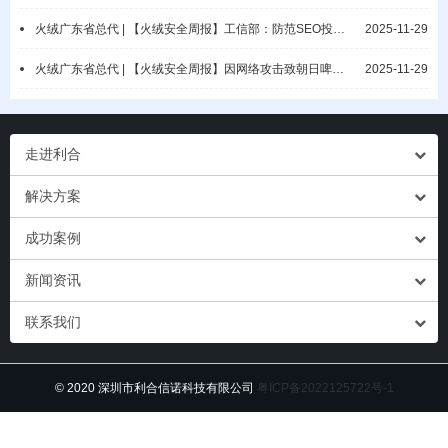
火绒广东省总代 | 【火绒安全周报】工信部：防范SEO投毒攻击/Askul遭勒索攻击
2025-11-29
火绒广东省总代 | 【火绒安全周报】因网络攻击致朝日啤酒供应告急/Discord 用户数据泄露
2025-11-29
走进利合
解决方案
成功案例
新闻资讯
联系我们
© 2020 深圳市利合信诺科技有限公司
粤ICP备2022125722号-1