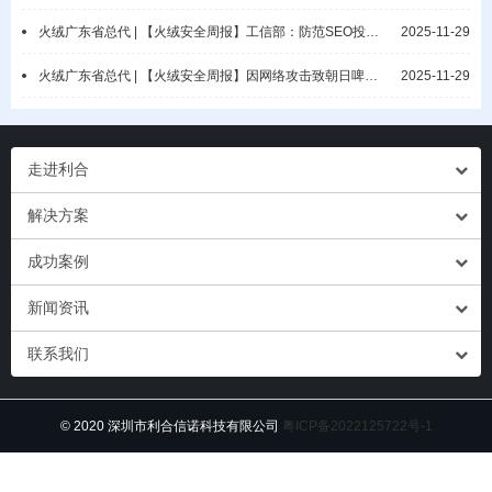
火绒广东省总代 | 【火绒安全周报】工信部：防范SEO投毒攻击/Askul遭勒索攻击
2025-11-29
火绒广东省总代 | 【火绒安全周报】因网络攻击致朝日啤酒供应告急/Discord 用户数据泄露
2025-11-29
走进利合
解决方案
成功案例
新闻资讯
联系我们
© 2020 深圳市利合信诺科技有限公司
粤ICP备2022125722号-1