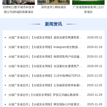
招商蛇口数字城市科技有
深圳龙华 | 网络项目
广东省国家税务局 | 云计
限公司|终端防病毒项目
算项目
新闻资讯
火绒广东省总代 | 【火绒安全周报】虚拟光驱官网遭黑客攻击/微软披露网络钓鱼活动
2026-05-11
火绒广东省总代 | 【火绒安全周报】Instagram发生数据泄露事件/教元集团疑遭勒索攻击
2026-01-19
火绒广东省总代 | 【火绒安全周报】电商窃取用户信息骗佣/漠视保密责任酿重大隐患
2026-01-10
火绒广东省总代 | 【火绒安全周报】当流量狂欢遭遇黑产攻击：AI Agent时代业务逻辑攻击与端侧防御范式重构
2026-05-11
火绒广东省总代 | 【火绒安全周报】11月钓鱼网站TOP10公布/网警破获抢票非法销售案
2025-12-25
火绒广东省总代 | 【火绒安全周报】公安破获窃密串标案/涉密电脑违规联网导致泄密
2025-12-25
火绒广东省总代 |【火绒安全周报】罗技正式确认数据泄露/普林斯顿大学数据库遭入侵
2025-11-29
火绒广东省总代 | 【火绒安全周报】网安国际公约签署仪式开幕/瑞典国家电网遭勒索
2025-11-29