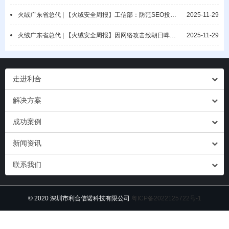
火绒广东省总代 | 【火绒安全周报】工信部：防范SEO投毒攻击/Askul遭勒索攻击
2025-11-29
火绒广东省总代 | 【火绒安全周报】因网络攻击致朝日啤酒供应告急/Discord 用户数据泄露
2025-11-29
走进利合
解决方案
成功案例
新闻资讯
联系我们
© 2020 深圳市利合信诺科技有限公司
粤ICP备2022125722号-1