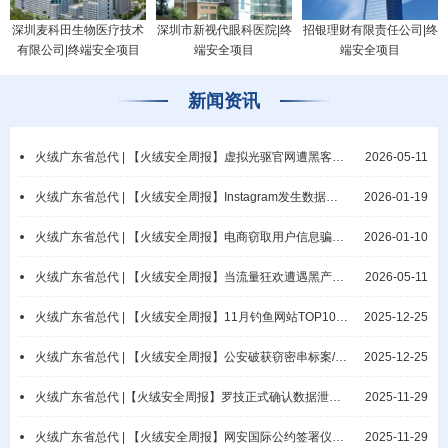
深圳麦科田生物医疗技术
深圳市新视代眼科医院|终
招银理财有限责任公司|终
有限公司|终端安全项目
端安全项目
端安全项目
新闻资讯
火绒广东省总代 | 【火绒安全周报】虚拟光驱官网遭黑客攻击/微软披露网络钓鱼活动
2026-05-11
火绒广东省总代 | 【火绒安全周报】Instagram发生数据泄露事件/教元集团疑遭勒索攻击
2026-01-19
火绒广东省总代 | 【火绒安全周报】电商窃取用户信息骗佣/漠视保密责任酿重大隐患
2026-01-10
火绒广东省总代 | 【火绒安全周报】当流量狂欢遭遇黑产攻击：AI Agent时代业务逻辑攻击与端侧防御范式重构
2026-05-11
火绒广东省总代 | 【火绒安全周报】11月钓鱼网站TOP10公布/网警破获抢票非法销售案
2025-12-25
火绒广东省总代 | 【火绒安全周报】公安破获窃密串标案/涉密电脑违规联网导致泄密
2025-12-25
火绒广东省总代 |【火绒安全周报】罗技正式确认数据泄露/普林斯顿大学数据库遭入侵
2025-11-29
火绒广东省总代 | 【火绒安全周报】网安国际公约签署仪式开幕/瑞典国家电网遭勒索
2025-11-29