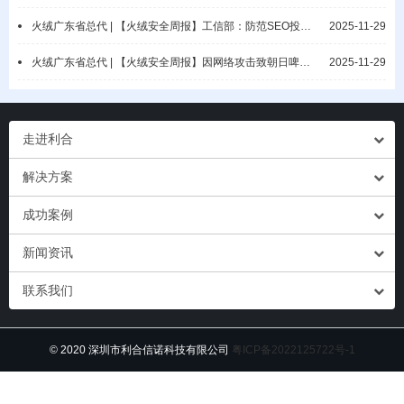
火绒广东省总代 | 【火绒安全周报】工信部：防范SEO投毒攻击/Askul遭勒索攻击
2025-11-29
火绒广东省总代 | 【火绒安全周报】因网络攻击致朝日啤酒供应告急/Discord 用户数据泄露
2025-11-29
走进利合
解决方案
成功案例
新闻资讯
联系我们
© 2020 深圳市利合信诺科技有限公司
粤ICP备2022125722号-1