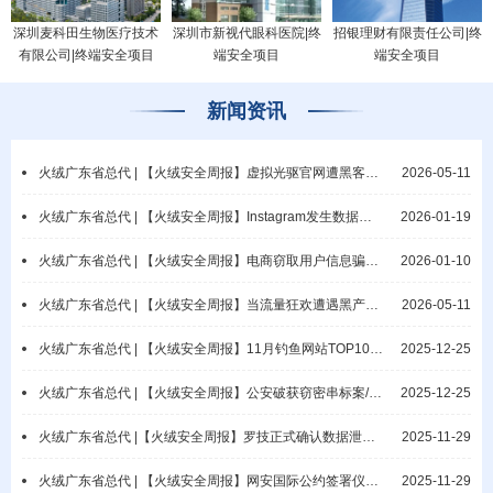
深圳麦科田生物医疗技术
深圳市新视代眼科医院|终
招银理财有限责任公司|终
有限公司|终端安全项目
端安全项目
端安全项目
新闻资讯
火绒广东省总代 | 【火绒安全周报】虚拟光驱官网遭黑客攻击/微软披露网络钓鱼活动
2026-05-11
火绒广东省总代 | 【火绒安全周报】Instagram发生数据泄露事件/教元集团疑遭勒索攻击
2026-01-19
火绒广东省总代 | 【火绒安全周报】电商窃取用户信息骗佣/漠视保密责任酿重大隐患
2026-01-10
火绒广东省总代 | 【火绒安全周报】当流量狂欢遭遇黑产攻击：AI Agent时代业务逻辑攻击与端侧防御范式重构
2026-05-11
火绒广东省总代 | 【火绒安全周报】11月钓鱼网站TOP10公布/网警破获抢票非法销售案
2025-12-25
火绒广东省总代 | 【火绒安全周报】公安破获窃密串标案/涉密电脑违规联网导致泄密
2025-12-25
火绒广东省总代 |【火绒安全周报】罗技正式确认数据泄露/普林斯顿大学数据库遭入侵
2025-11-29
火绒广东省总代 | 【火绒安全周报】网安国际公约签署仪式开幕/瑞典国家电网遭勒索
2025-11-29