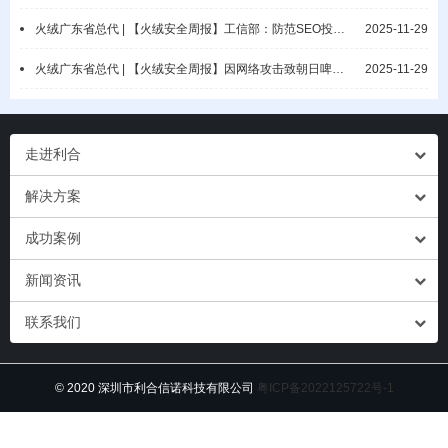
火绒广东省总代 | 【火绒安全周报】工信部：防范SEO投毒攻击/Askul遭勒索攻击
2025-11-29
火绒广东省总代 | 【火绒安全周报】因网络攻击致朝日啤酒供应告急/Discord 用户数据泄露
2025-11-29
走进利合
解决方案
成功案例
新闻资讯
联系我们
© 2020 深圳市利合信诺科技有限公司
粤ICP备2022125722号-1