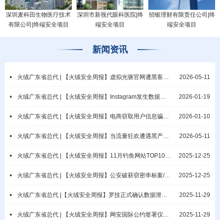
深圳麦科田生物医疗技术
深圳市新视代眼科医院|终
招银理财有限责任公司|终
有限公司|终端安全项目
端安全项目
端安全项目
新闻资讯
火绒广东省总代 | 【火绒安全周报】虚拟光驱官网遭黑客攻击/微软披露网络钓鱼活动
2026-05-11
火绒广东省总代 | 【火绒安全周报】Instagram发生数据泄露事件/教元集团疑遭勒索攻击
2026-01-19
火绒广东省总代 | 【火绒安全周报】电商窃取用户信息骗佣/漠视保密责任酿重大隐患
2026-01-10
火绒广东省总代 | 【火绒安全周报】当流量狂欢遭遇黑产攻击：AI Agent时代业务逻辑攻击与端侧防御范式重构
2026-05-11
火绒广东省总代 | 【火绒安全周报】11月钓鱼网站TOP10公布/网警破获抢票非法销售案
2025-12-25
火绒广东省总代 | 【火绒安全周报】公安破获窃密串标案/涉密电脑违规联网导致泄密
2025-12-25
火绒广东省总代 |【火绒安全周报】罗技正式确认数据泄露/普林斯顿大学数据库遭入侵
2025-11-29
火绒广东省总代 | 【火绒安全周报】网安国际公约签署仪式开幕/瑞典国家电网遭勒索
2025-11-29